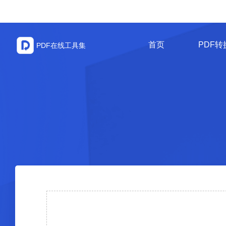
首页
PDF转
PDF在线工具集
PDF转Word
Word转PDF
PDF插入页面
CAD转PDF
图片转Word
Word转长图
PDF合并
PDF拆分
CAD转图片
PDF转Excel
Excel转PDF
图片转文字
PPT转长图
PDF删除页面
PDF压缩
PDF转CAD
图片转Excel
PDF转PPT
PPT转PDF
PDF删除水印
PDF添加密码
PDF转图片
图片转PDF
P